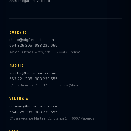
Aviso legal · Privacidad
OURENSE
nlaso@bigformacion.com
654 825 395
·
988 239 655
Av. de Buenos Aires, nº61 · 32004 Ourense
MADRID
sandra@bigformacion.com
653 221 335
·
988 239 655
C/ Las Ánimas nº3 · 28911 Leganés (Madrid)
VALENCIA
aobaya@bigformacion.com
654 825 395
·
988 239 655
C/ San Vicente Mártir nº83, planta 1 · 46007 Valencia