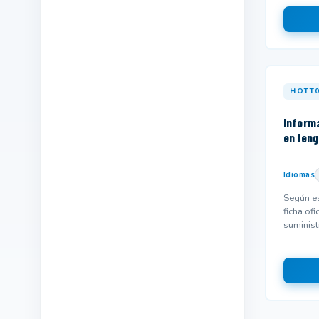
Industrias alimentarias
215
Industrias extractivas
16
Informática y comunicaciones
1139
HOTT0
Instalación y mantenimiento
52
Informa
Madera,mueble y corcho
13
en len
Marítimo pesquera
27
Química
96
Idiomas
Según es
Sanidad
447
ficha ofi
suminist
Seguridad y medio ambiente
458
y podría
Servicios socioculturales y a la
673
comunidad
Textil,confección y piel
67