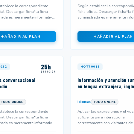
tablece la correspondiente
Según establece la correspondi
cial. Descargar ficha*la ficha
ficha oficial. Descargar ficha*la f
rada es meramente informativa
suministrada es meramente info
 no corresponderse...
y podría no corresponderse...
AÑADIR AL PLAN
AÑADIR AL PLAN
25h
032
HOTT0019
DURACIÓN
s conversacional
Información y atención tur
edio
en lengua extranjera, ingl
Idiomas
TODO ONLINE
TODO ONLINE
tablece la correspondiente
Aplicar las expresiones y el voc
cial. Descargar ficha*la ficha
suficiente para interaccionar
rada es meramente informativa
correctamente con visitantes de
 no corresponderse...
inglesa.