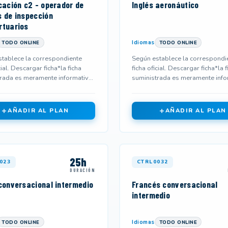
cación c2 - operador de
Inglés aeronáutico
s de inspección
rtuarios
Idiomas
TODO ONLINE
TODO ONLINE
tablece la correspondiente
Según establece la correspondi
cial. Descargar ficha*la ficha
ficha oficial. Descargar ficha*la f
rada es meramente informativa
suministrada es meramente info
 no corresponderse...
y podría no corresponderse...
AÑADIR AL PLAN
AÑADIR AL PLAN
25h
023
CTRL0032
DURACIÓN
 conversacional intermedio
Francés conversacional
intermedio
Idiomas
TODO ONLINE
TODO ONLINE