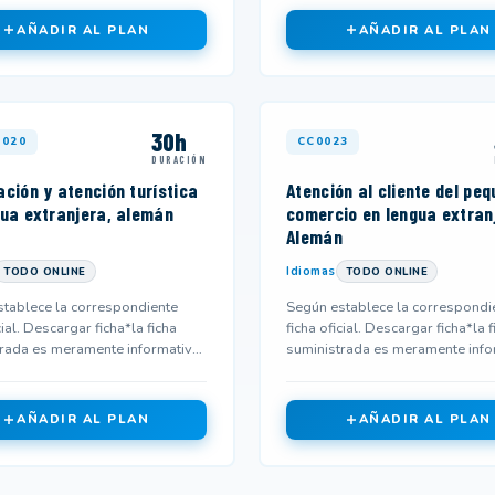
AÑADIR AL PLAN
AÑADIR AL PLAN
30h
020
CC0023
DURACIÓN
ción y atención turística
Atención al cliente del pe
gua extranjera, alemán
comercio en lengua extran
Alemán
Idiomas
TODO ONLINE
TODO ONLINE
tablece la correspondiente
Según establece la correspondi
cial. Descargar ficha*la ficha
ficha oficial. Descargar ficha*la f
rada es meramente informativa
suministrada es meramente info
 no corresponderse...
y podría no corresponderse...
AÑADIR AL PLAN
AÑADIR AL PLAN