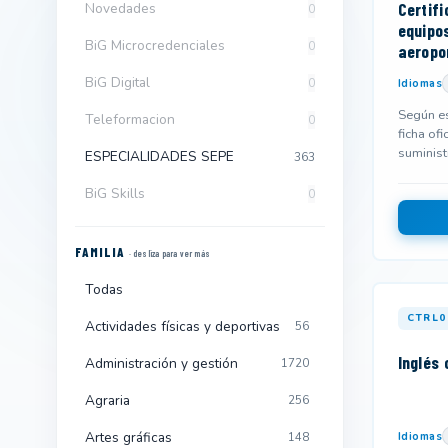
Certifi
Novedades
0
equipo
BiG Microcredenciales
0
aeropo
BiG Digital
0
Idiomas
Según es
Teleformacion
0
ficha ofi
suminist
ESPECIALIDADES SEPE
363
y podría
BiG Skills
0
FAMILIA
· desliza para ver más
Todas
CTRL0
Actividades físicas y deportivas
56
Inglés
Administración y gestión
1720
Agraria
256
Artes gráficas
Idiomas
148