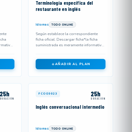
Terminología específica del
restaurante en inglés
Idiomas
TODO ONLINE
ente
Según establece la correspondiente
icha
ficha oficial. Descargar ficha*la ficha
rmativa
suministrada es meramente informativa
y podría no corresponderse...
AÑADIR AL PLAN
25h
25h
FCOE0023
DURACIÓN
DURACIÓN
Inglés conversacional intermedio
Idiomas
TODO ONLINE