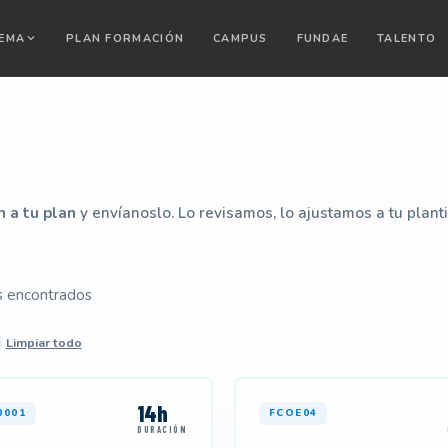
TEMA
PLAN FORMACIÓN
CAMPUS
FUNDAE
TALENTO
n a tu plan
y envíanoslo. Lo revisamos, lo ajustamos a tu plant
s encontrados
Limpiar todo
14h
0001
FCOE04
DURACIÓN