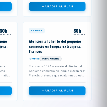
AÑADIR AL PLAN
30h
30h
CC0024
DURACIÓN
DURACIÓN
queño
Atención al cliente del pequeño
jera:
comercio en lengua extranjera:
Francés
Idiomas
TODO ONLINE
ente
El curso cc0024 atención al cliente del
icha
pequeño comercio en lengua extranjera:
rmativa
Francés pretende que el alumnado esté
capacitado para interac...
AÑADIR AL PLAN