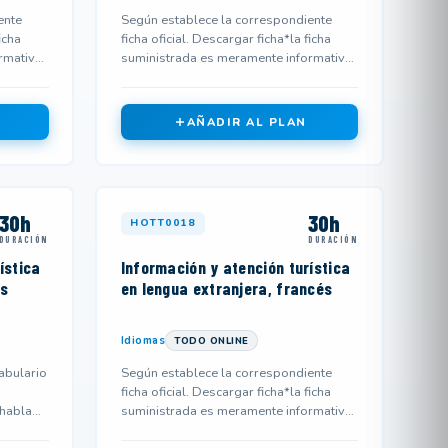
ente
Según establece la correspondiente
icha
ficha oficial. Descargar ficha*la ficha
rmativa
suministrada es meramente informativa
y podría no corresponderse...
AÑADIR AL PLAN
30h
30h
HOTT0018
DURACIÓN
DURACIÓN
ística
Información y atención turística
és
en lengua extranjera, francés
Idiomas
TODO ONLINE
abulario
Según establece la correspondiente
ficha oficial. Descargar ficha*la ficha
 habla
suministrada es meramente informativa
y podría no corresponderse...