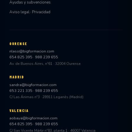
Ayudas y subvenciones
Aviso legal · Privacidad
OURENSE
nlaso@bigformacion.com
654 825 395
·
988 239 655
Av. de Buenos Aires, nº61 · 32004 Ourense
MADRID
sandra@bigformacion.com
653 221 335
·
988 239 655
C/ Las Ánimas nº3 · 28911 Leganés (Madrid)
VALENCIA
aobaya@bigformacion.com
654 825 395
·
988 239 655
C/ San Vicente Mártir nº83, planta 1 · 46007 Valencia