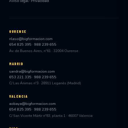
Aviso legal · Privacidad
OURENSE
nlaso@bigformacion.com
654 825 395
·
988 239 655
Av. de Buenos Aires, nº61 · 32004 Ourense
MADRID
sandra@bigformacion.com
653 221 335
·
988 239 655
C/ Las Ánimas nº3 · 28911 Leganés (Madrid)
VALENCIA
aobaya@bigformacion.com
654 825 395
·
988 239 655
C/ San Vicente Mártir nº83, planta 1 · 46007 Valencia