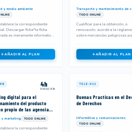
d y medio ambiente
Transporte y mantenimiento de v
NLINE
TODO ONLINE
tablece la correspondiente
Cualificar para la obtención, o
cial. Descargar ficha*la ficha
renovación, acorde a la reglame
rada es meramente informativa
sobre mercancías peligrosas po
 no corresponderse...
víaaérea (oaciti/iatadgr), como p
AÑADIR AL PLAN
AÑADIR AL PLAN
4h
08
TELE-011
DURACIÓN
ng digital para el
Buenas Practicas en el De
onamiento del producto
de Derechos
co propio de las agencias
es
Informática y comunicaciones
 y marketing
TODO ONLINE
TODO ONLINE
tablece la correspondiente