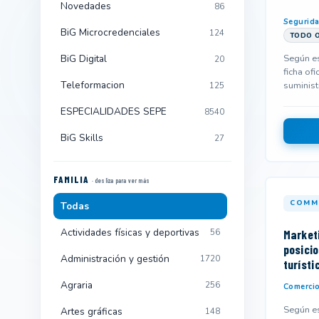
Novedades
86
Segurida
BiG Microcredenciales
124
TODO O
Según es
BiG Digital
20
ficha ofi
Teleformacion
suminist
125
y podría
ESPECIALIDADES SEPE
8540
BiG Skills
27
FAMILIA
· desliza para ver más
COMM
Todas
Actividades físicas y deportivas
Marketi
56
posici
Administración y gestión
1720
turísti
de viaj
Agraria
256
Comercio
Según es
Artes gráficas
148