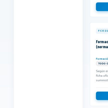
Industrias alimentarias
215
Industrias extractivas
16
Informática y comunicaciones
1139
FCO2
Instalación y mantenimiento
52
Madera,mueble y corcho
Formac
13
(norma
Marítimo pesquera
27
Química
96
Formaci
TODO O
Sanidad
447
Según es
ficha ofi
Seguridad y medio ambiente
458
suminist
y podría
Servicios socioculturales y a la
673
comunidad
Textil,confección y piel
67