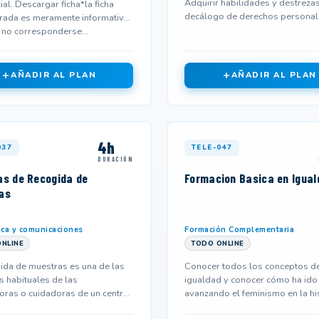
Adquirir habilidades y destrezas
cial. Descargar ficha*la ficha
decálogo de derechos personal
rada es meramente informativa
 no corresponderse...
AÑADIR AL PLAN
AÑADIR AL PLAN
4h
037
TELE-047
DURACIÓN
as de Recogida de
Formacion Basica en Igual
as
ica y comunicaciones
Formación Complementaria
NLINE
TODO ONLINE
ida de muestras es una de las
Conocer todos los conceptos d
s habituales de las
igualdad y conocer cómo ha ido
oras o cuidadoras de un centro
avanzando el feminismo en la hi
tario. Es importante reali...