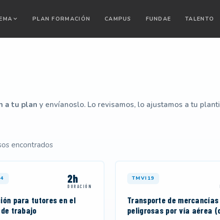
TEMA
PLAN FORMACIÓN
CAMPUS
FUNDAE
TALENTO
n a tu plan
y envíanoslo. Lo revisamos, lo ajustamos a tu plant
sos encontrados
2h
4
TMVI19
DURACIÓN
ión para tutores en el
Transporte de mercancías
 de trabajo
peligrosas por vía aérea (