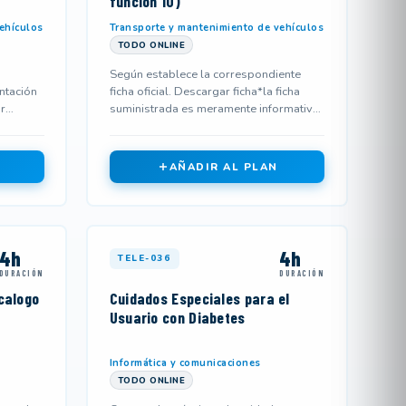
función 10)
ehículos
Transporte y mantenimiento de vehículos
TODO ONLINE
Según establece la correspondiente
ntación
ficha oficial. Descargar ficha*la ficha
r
suministrada es meramente informativa
erso...
y podría no corresponderse...
AÑADIR AL PLAN
4h
4h
TELE-036
DURACIÓN
DURACIÓN
calogo
Cuidados Especiales para el
Usuario con Diabetes
Informática y comunicaciones
TODO ONLINE