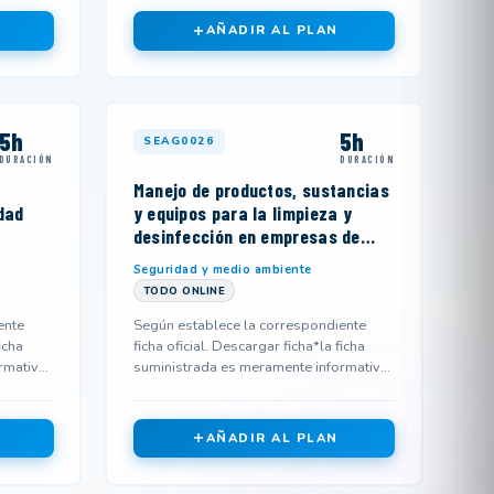
AÑADIR AL PLAN
5h
5h
SEAG0026
DURACIÓN
DURACIÓN
Manejo de productos, sustancias
dad
y equipos para la limpieza y
desinfección en empresas de
limpieza
Seguridad y medio ambiente
TODO ONLINE
ente
Según establece la correspondiente
icha
ficha oficial. Descargar ficha*la ficha
rmativa
suministrada es meramente informativa
y podría no corresponderse...
AÑADIR AL PLAN