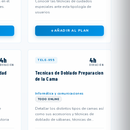
 en el
Conocer las técnicas de cuidados
es.
especiales ante esta tipología de
usuarios
AÑADIR AL PLAN
4h
4h
TELE-055
DURACIÓN
DURACIÓN
dad
Tecnicas de Doblado Preparacion
de la Cama
Informática y comunicaciones
TODO ONLINE
e
Detallar los distintos tipos de camas así
como sus accesorios y técnicas de
storia
doblado de sábanas, técnicas de
preparación de cama ocupada y de...