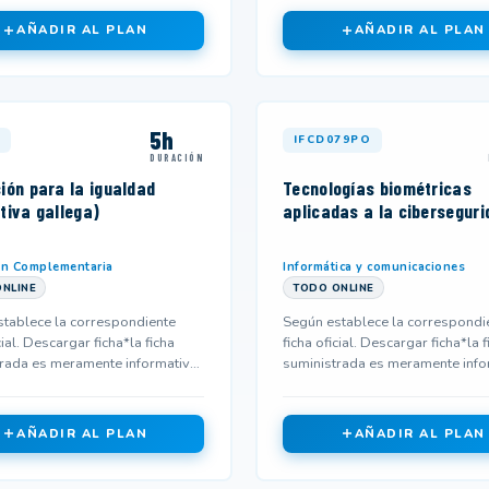
AÑADIR AL PLAN
AÑADIR AL PLAN
5h
1
IFCD079PO
DURACIÓN
ión para la igualdad
Tecnologías biométricas
tiva gallega)
aplicadas a la ciberseguri
ón Complementaria
Informática y comunicaciones
NLINE
TODO ONLINE
tablece la correspondiente
Según establece la correspondi
cial. Descargar ficha*la ficha
ficha oficial. Descargar ficha*la f
rada es meramente informativa
suministrada es meramente info
 no corresponderse...
y podría no corresponderse...
AÑADIR AL PLAN
AÑADIR AL PLAN