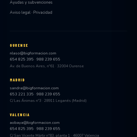
Ayudas y subvenciones
Aviso legal · Privacidad
OURENSE
nlaso@bigformacion.com
654 825 395
·
988 239 655
Av. de Buenos Aires, nº61 · 32004 Ourense
MADRID
sandra@bigformacion.com
653 221 335
·
988 239 655
C/ Las Ánimas nº3 · 28911 Leganés (Madrid)
VALENCIA
aobaya@bigformacion.com
654 825 395
·
988 239 655
C/ San Vicente Mártir nº83, planta 1 · 46007 Valencia