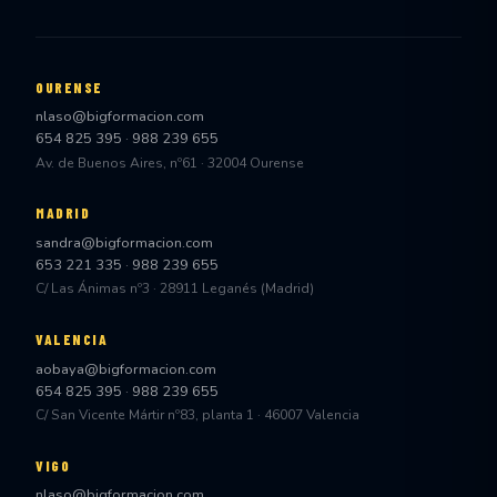
OURENSE
nlaso@bigformacion.com
654 825 395
·
988 239 655
Av. de Buenos Aires, nº61 · 32004 Ourense
MADRID
sandra@bigformacion.com
653 221 335
·
988 239 655
C/ Las Ánimas nº3 · 28911 Leganés (Madrid)
VALENCIA
aobaya@bigformacion.com
654 825 395
·
988 239 655
C/ San Vicente Mártir nº83, planta 1 · 46007 Valencia
VIGO
nlaso@bigformacion.com