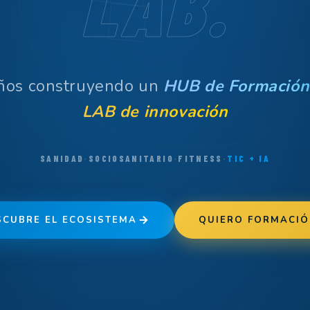
LAB.
ños construyendo un
HUB de Formación
LAB de innovación
BiG Formación LAB
SANIDAD
·
SOCIOSANITARIO
·
FITNESS
·
TIC + IA
SCUBRE EL ECOSISTEMA
QUIERO FORMACIÓ