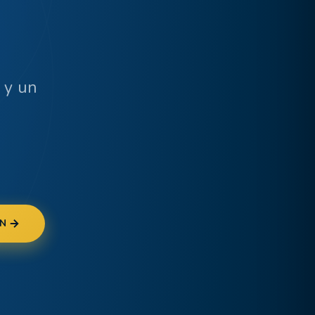
y un
N